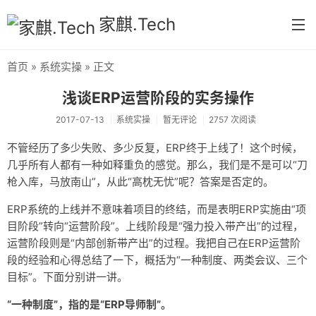
家麒.Tech
首页
»
系统实操
» 正文
首页
浅谈ERP运营阶段的实务操作
分类
2017-07-13
系统实操
暂无评论
2757 次阅读
核心方法论
不管经历了多少失败、多少反复，ERP终于上线了！这个时候，
几乎所有人都有一种如释重负的感觉。那么，我们是不是可以“刀
运营实录
枪入库，马放南山”，从此“高枕无忧”呢？答案是否定的。
系统实操
ERP系统的上线并不意味着项目的终结，而是表明ERP实施由“项
运维笔记
目阶段”转向“运营阶段”。上线阶段是“强力投入带产出”的过程，
运营阶段则是“内部创新带产出”的过程。我把自己在ERP运营阶
流程与业务分析
段的经验和心得总结了一下，概括为“一种制度、两类会议、三个
目标”。下面分别讲一讲。
读书笔记（实践导向）
“一种制度”，指的是“ERP导师制”。
思想笔记