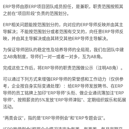
ERP导师由原ERP项目团队成员担任，是兼职，职责范围按照其
随笔
之前在“项目阶段”负责的范围划分。
归档
ERP相关问题能按范围划分的，向对应的ERP导师反映并由其主
荣誉
导解决；不能按范围划分或者范围有交叉的，向任意ERP导师反
映，并由其主导解决或由其转交其他ERP导师主导解决。
关于
为保证导师团队的稳定性及培养导师的全局观，我们在团队中建
立AB角制度，导师们一对一或者一对多，互为AB角。
完成这些工作后，将ERP导师的职责范围做公示（注明AB角）。
可以通过下列方式来增强ERP导师的荣誉感和工作动力（仅供参
考，企业按自身实际变通处理）：给ERP导师发放聘书、在ERP
导师的员工铭牌上加印“ERP导师”头衔、做企业通讯簿加注“ERP
导师”、按照薪资的5%发放“ERP导师津贴”、定期组织娱乐和拓展
活动。
“两类会议”，指的是“ERP导师例会”和“ERP专题会议”。