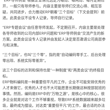
“ERP导师例会”根据企业情况选定为每周、每两周、每月定期召
开，一般只有导师参与。内容主要是导师们交流心得、相互答
疑，共同进步，合力推动ERP朝着“三个目标”（下文会提到）前
进。此类会议不设专人记录，导师自行记录。
“ERP专题会议”由任意导师发起，不定期召开，内容主要是处理
各导师收到的公司内部ERP问题和“ERP导师例会”交流产生的新
方案。此类会议设专人记录并由发起人决定是否邀请公司高层参
与和决策。
“三个目标”，也叫“三个零”，指的是“自动编码零手工、后台处理
零出现、系统实际零差异”。
这三个目标的达到和保持也是“一种制度”和“两类会议”的终极目
标。
ERP物料编码是一种重要但平凡的工作，企业不可能安排优秀的
人才来做它，优秀的人才也不大可能愿意长期做这种按部就班的
事情。然而，编码是ERP中的“万物之源”，是核心中的核心，很
多企业就是对这个工作不够重视，导致ERP系统数据越来越多垃
圾，最终成为摆设。对这类“重要但平凡”的工作，最合适的办法