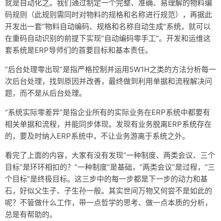
就是自动化之。我们通过制定一个完整、准确、易理解的物料编
码规则（此规则需同时对物料的规格和名称进行规范），再据此
开发出一套“物料自动编码、规格和名称自动生成”系统，就可以
在重码自动识别的前提下实现“自动编码零手工”。开发和运维这
套系统是ERP导师们的首要目标和基本责任。
“后台处理零出现”是指严格控制并运用5W1H之类的方法分析每一
次后台处理，找到原因并改善，最终做到利用单据和流程解决问
题，而不是从后台处理。
“系统实际零差异”是指企业所有的实际业务在ERP系统中都要有
相关单据和流程，并能同步体现。发现有业务脱离ERP系统存在
的，要及时纳入ERP系统中，不让业务游离于系统之外。
看完了上面的内容，大家有没有发现“一种制度、两类会议、三个
目标”是环环相扣的？“一种制度”是基础，“两类会议”是过程，“三
个目标”是终极目标。这三步中的每一步都是下一步的动力和基
石，好似父生子、子生孙一般。其实世间万物又何尝不是如此的
呢？不管做什么工作，带一点哲学的思考、做一点本质的分析，
总是有帮助的。