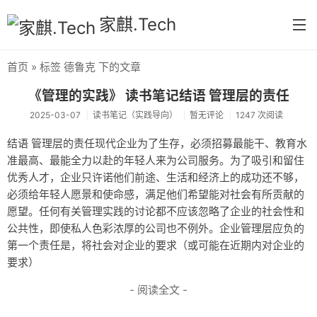
家麒.Tech
首页
» 标签 德鲁克 下的文章
首页
《管理的实践》 读书笔记结语 管理层的责任
分类
2025-03-07
读书笔记（实践导向）
暂无评论
1247 次阅读
核心方法论
结语 管理层的责任现代企业为了生存，必须招募最能干、教育水
准最高、最能全力以赴的年轻人来为公司服务。为了吸引和留住
运营实录
优秀人才，企业只许诺他们前途、生活和经济上的成功还不够，
系统实操
必须给年轻人愿景和使命感，满足他们希望能对社会有所贡献的
愿望。任何有关管理实践的讨论都不应该忽略了企业的社会性和
运维笔记
公共性，即使私人色彩浓厚的公司也不例外。企业管理层应负的
第一个责任是，将社会对企业的要求（或可能在近期内对企业的
流程与业务分析
要求）
读书笔记（实践导向）
- 阅读全文 -
思想笔记