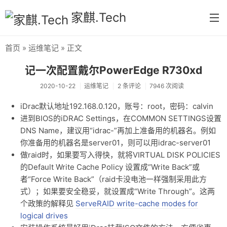
家麒.Tech
首页
»
运维笔记
» 正文
首页
记一次配置戴尔PowerEdge R730xd
分类
2020-10-22
运维笔记
2 条评论
7946 次阅读
核心方法论
iDrac默认地址192.168.0.120，账号：root，密码：calvin
进到BIOS的iDRAC Settings，在COMMON SETTINGS设置
运营实录
DNS Name，建议用“idrac-”再加上准备用的机器名。例如
系统实操
你准备用的机器名是server01，则可以用idrac-server01
做raid时，如果要写入得快，就将VIRTUAL DISK POLICIES
运维笔记
的Default Write Cache Policy 设置成“Write Back”或
者“Force Write Back”（raid卡没电池一样强制采用此方
流程与业务分析
式）；如果要安全稳妥，就设置成“Write Through”。这两
读书笔记（实践导向）
个政策的解释见
ServeRAID write-cache modes for
logical drives
思想笔记